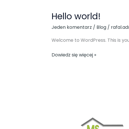
Hello world!
Hello
world!
Jeden komentarz
/
Blog
/
rafal.a
Welcome to WordPress. This is your f
Dowiedz się więcej »