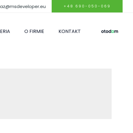
daz@msdeveloper.eu
+48 690-050-069
ERIA
O FIRMIE
KONTAKT